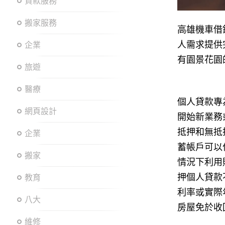
貸款服務
搬家服務
高雄機車借
人需求提供
企業
有園景花園
旅遊
醫療
個人貸款專
網頁設計
開始新業務
抵押和無抵
企業
蓄帳戶可以
搬家
情況下利用
押個人貸款
教育
利率或實際
八大
房屋免於收
維修