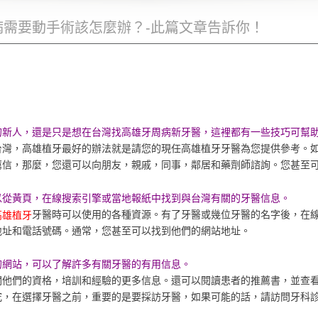
病需要動手術該怎麼辦？-此篇文章告訴你！
的新人，還是只是想在台灣找高雄牙周病新牙醫，這裡都有一些技巧可幫
台灣，高雄植牙最好的辦法就是請您的現任高雄植牙牙醫為您提供參考。
薦信，那麼，您還可以向朋友，親戚，同事，鄰居和藥劑師諮詢。您甚至
以從黃頁，在線搜索引擎或當地報紙中找到與台灣有關的牙醫信息。
牙醫時可以使用的各種資源。有了牙醫或幾位牙醫的名字後，在
高雄植牙
地址和電話號碼。通常，您甚至可以找到他們的網站地址。
的網站，可以了解許多有關牙醫的有用信息。
關他們的資格，培訓和經驗的更多信息。還可以閱讀患者的推薦書，並查
究，在選擇牙醫之前，重要的是要採訪牙醫，如果可能的話，請訪問牙科