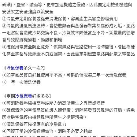
硫磺)、鹽害、酸雨等，更會加速機體之侵蝕，因此要定期檢查機體與
安裝架之安全強度以策安全
②冷氣未定期保養或從未清洗保養，容易產生高額之修理費用
③冷氣的送風馬達運轉，會使散熱器與蒸發器聚集灰塵形成污垢，風路
一阻塞就會造成冷熱交換不良，冷氣效率降低甚至不冷。耗電量的徒增
會導致壓縮機過載、過熱和損壞
④確保用電安全防止意外：供電線路與管路使用一段時間後，會因為硬
化甚至龜裂導致絕緣不良或漏電，因此需定期檢查電路與配電之電裝品
《
冷氣保養
多久一次?》
①如空氣品質良好且使用率不高，可斟酌情况每二年一次清洗保養
②一年一次清洗保養
《定期
冷氣保養
好處多多》
①可消除養壓縮機高壓端壓力過高所產生之異音或噪音
②確保清淨的空氣品質維護人體健康：消除蒸發器與風道的汙垢，避免
因冷房空氣經由機體風道所產生之循環污染。
③清洗保養可恢復應有的冷房能力
④回復正常的冷氣運轉電流，消除不必要之耗電